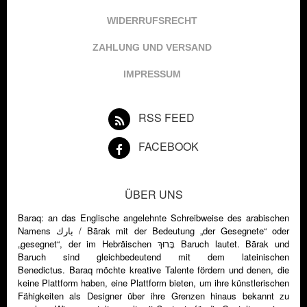
WIDERRUFSRECHT
ZAHLUNG UND VERSAND
IMPRESSUM
RSS FEED
FACEBOOK
ÜBER UNS
Baraq: an das Englische angelehnte Schreibweise des arabischen
Namens ‏بارك‎ / Bārak mit der Bedeutung „der Gesegnete“ oder
„gesegnet“, der im Hebräischen בָּרוּךְ Baruch lautet. Bārak und
Baruch sind gleichbedeutend mit dem lateinischen
Benedictus. Baraq möchte kreative Talente fördern und denen, die
keine Plattform haben, eine Plattform bieten, um ihre künstlerischen
Fähigkeiten als Designer über ihre Grenzen hinaus bekannt zu