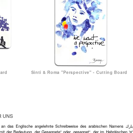
oard
Sinti & Roma "Perspective" - Cutting Board
R UNS
 an das Englische angelehnte Schreibweise des arabischen Namens ‏بارك‎ /
it der Bedeutung „der Gesegnete“ oder „gesegnet“, der im Hebräischen בָּרוּךְ