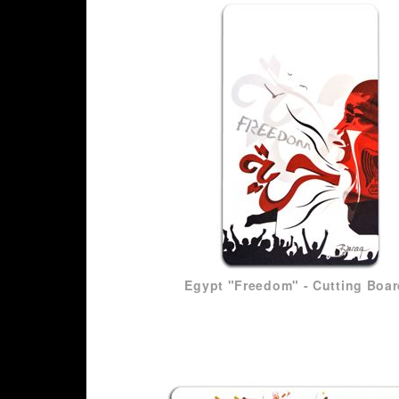
ZEIG FLAGGE!
Egypt "Freedom" - Cutting Boa