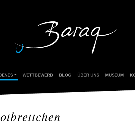
EDENES
WETTBEWERB
BLOG
ÜBER UNS
MUSEUM
K
...
ZEIG FLAGGE!
otbrettchen