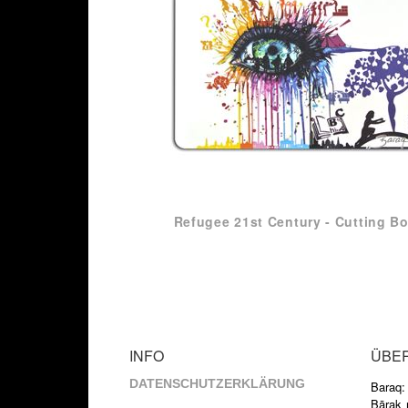
Refugee 21st Century - Cutting B
INFO
ÜBE
DATENSCHUTZERKLÄRUNG
Baraq:
Bārak m