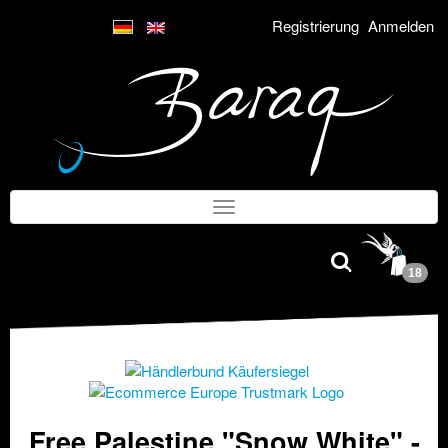
Registrierung
Anmelden
18
Free Palestine "Snow White" -